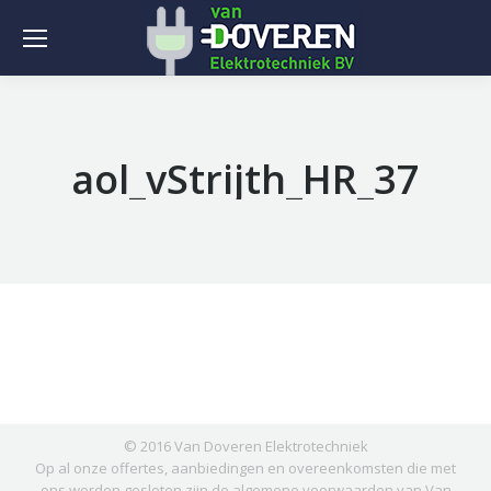
aol_vStrijth_HR_37
© 2016 Van Doveren Elektrotechniek
Op al onze offertes, aanbiedingen en overeenkomsten die met
ons worden gesloten zijn de
algemene voorwaarden
van Van